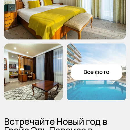
Новый Год уже близко, и банкетные
залы быстро бронируют.
Забронируйте заранее и получите
лучшие условия и идеальную посадку.
Наш менеджер с вами свяжется в
течение 2-х часов, если не хотите
ждать свяжитесь с нами по телефону:
+7 (928) 294 52−42
–
+
+7
Согласен(-на) с политикой