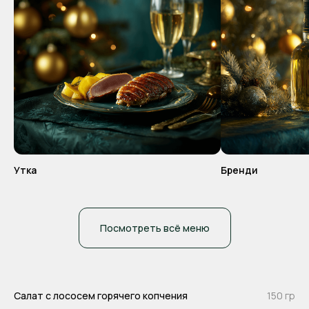
Стоимость — 18 000
рублей
Входит: вся шоу-программа, фотосессия,
основные блюда и закуски, шампанское
Как это было в
Новогоднюю ночь
Утка
Бренди
Посмотреть всё меню
Салат с лососем горячего копчения
150 гр