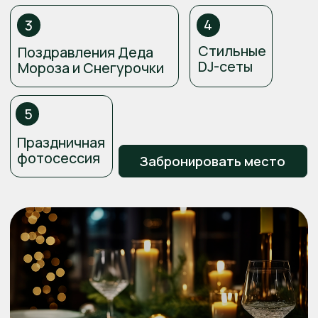
Праздничная
фотосессия
Забронировать место
Начинаем:
31.12.2025 в 20:00
Заканчиваем:
01.01.2025 в 03:00
Адрес: г. Сочи,
ул. Ленина, 219Д
Встречайте Новый год в
Грейс Эль Параисо в
стильной и комфортной
обстановке