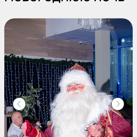
Рестораны Grace
— идеальные залы
для свадеб, юбилеев и корпоративов.
Изысканная кухня, стильные
интерьеры и безупречный сервис в
живописных локациях
Навигация
Главная
Свадьбы
Контакты
Дни рождения
Корпоративы
Семейные
торжества
Новогодние банкеты