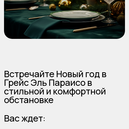
Вас ждет:
Харизматичный ведущий
Шоу-балет и выступления артистов
Музыка от лучших диджеев
Поздравление Деда Мороза и Снегурочки
Авторское новогоднее меню от
профессиональных шеф-поваров
Фотосессия в эффектных праздничных
декорациях
Стоимость — 18 000 руб.
Стоимость — 20 000 руб.
Входит: проживание на одну ночь,
завтрак, термальная зона SPA