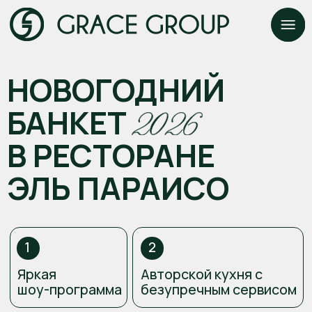
НОВОГОДНИЙ
БАНКЕТ
В РЕСТОРАНЕ
ЭЛЬ ПАРАИСО
1
2
Яркая
Авторской кухня с
шоу-программа
безупречным сервисом
4
3
Стильные
Поздравления Деда
DJ-сеты
Мороза и Снегурочки
5