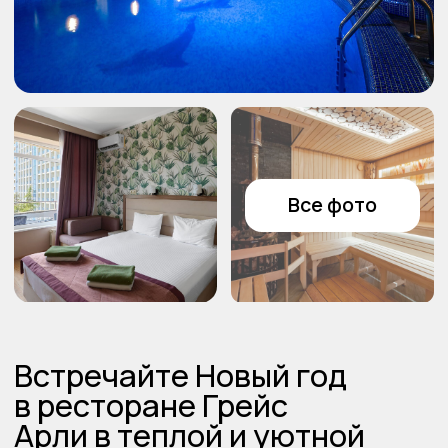
живописных локациях
Навигация
Главная
Свадьбы
Контакты
Дни рождения
Корпоративы
Семейные
торжества
Новогодние банкеты
Контакты
Телефон
+ 7 (928) 233-39-28
Все права
Публичная оферта
защищены
Политика
конфиденциальности