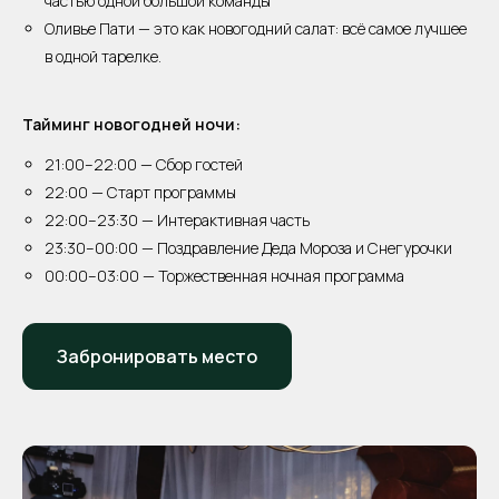
частью одной большой команды
Оливье Пати — это как новогодний салат: всё самое лучшее
в одной тарелке.
Тайминг новогодней ночи:
21:00–22:00 — Сбор гостей
22:00 — Старт программы
22:00–23:30 — Интерактивная часть
23:30–00:00 — Поздравление Деда Мороза и Снегурочки
Салаты
Горячие блюда
00:00–03:00 — Торжественная ночная программа
Дополнительно
Закуски
Забронировать место
Сет с водкой
Сет с бренди
Здесь вы сможете
Сет с игристым
Детский сет
отдохнуть после торжества