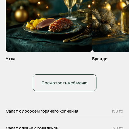
–
+
+7
Утка
Бренди
Согласен(-на) с политикой
конфиденциальности и публичной
офертой
Посмотреть всё меню
Отправить
Салат с лососем горячего копчения
150 гр
Салат оливье с говядиной
120 гр