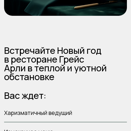
Харизматичный ведущий
Изысканное меню
Музыка от лучших диджеев
Поздравление Деда Мороза и Снегурочки
Авторское новогоднее меню от
профессиональных шеф-поваров
Фотосессия в эффектных праздничных
декорациях
Стоимость — 10 000 руб.
Стоимость — 20 000 руб.
Входит: проживание на одну ночь,
завтрак, термальная зона SPA
Начинаем: 31.12.2025 в 20:00