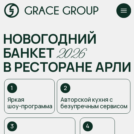
НОВОГОДНИЙ
БАНКЕТ
В РЕСТОРАНЕ АРЛИ
1
2
Яркая
Авторской кухня с
шоу-программа
безупречным сервисом
4
3
Стильные
Поздравления Деда
DJ-сеты
Мороза и Снегурочки
5
Праздничная
фотосессия
Забронировать место
Начинаем: