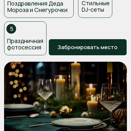
31.12.2025 в 20:00
Заканчиваем:
01.01.2025 в 03:00
Адрес: г. Сочи,
ул. Ленина, 219Д
Встречайте Новый год
в ресторане Грейс
Арли в теплой и уютной
обстановке
Вас ждет: