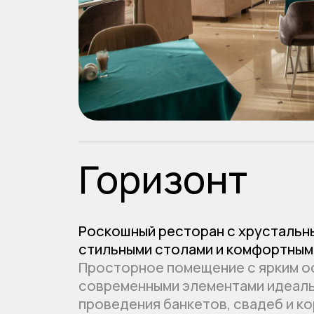
Горизонт
Роскошный ресторан с хрустальными л
стильными столами и комфортными зона
Просторное помещение с ярким освеще
современными элементами идеально п
проведения банкетов, свадеб и корпор
мероприятий. Изысканная атмосфера и 
деталям сделают ваш праздник по-нас
незабываемым