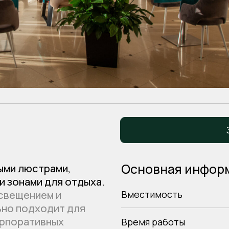
Заброниров
Основная информация
юстрами,
ми для отдыха.
нием и
Вместимость
одходит для
ативных
Время работы
внимание к
тоящему
Банкет
Особенности
про