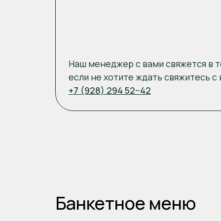
Банкетное меню
Салаты
Горячие блюда
Горячие заку
Кавказский с говядиной и орехами
Цезарь с индейкой
Цезарь тигровой креветкой