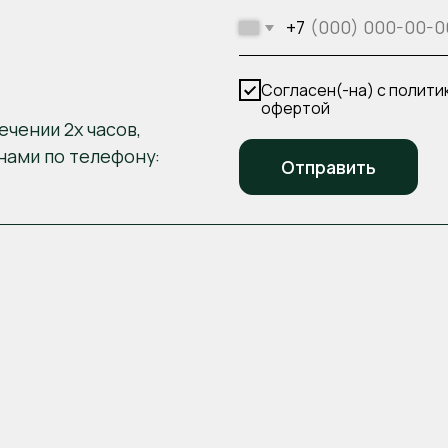
ски
Холодный закуски
Гарниры
Выпечка
250 г. |
365 р.
Оливье с курицей
290 г. |
340 р.
Хрустящие баклажаны с сулугуни и 
290 г. |
440 р.
Греческий с сыром фета