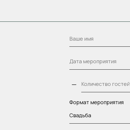
–
Формат мероприятия
+7
Согласен(-на) с политикой конфиден
офертой
 2х часов,
по телефону:
Отправить