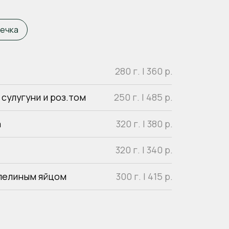
320 г. | 340
р.
цом
300 г. |
415 р.