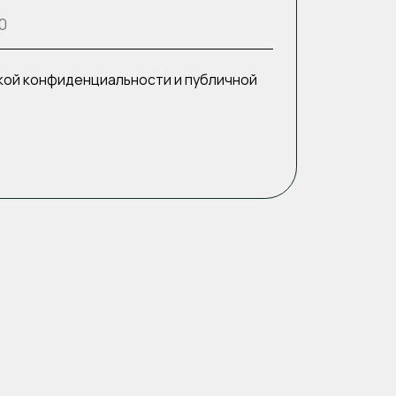
280 г. | 360
р.
роз.том
250 г. |
485 р.
320 г. | 380
р.