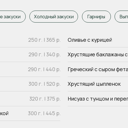
300 г. | 520
р.
Хрустящий цыпленок
320 г. | 375
р.
Нисуаз с тунцом и перепелиным яй
300 г. |
445 р.